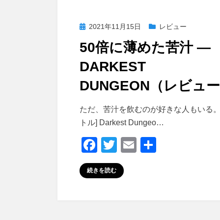
o
o
投
2021年11月15日
レビュー
k
稿
50倍に薄めた苦汁 ―
日:
DARKEST
DUNGEON（レビュ
投稿者
おわむぎ
ただ、苦汁を飲むのが好きな人もいる。 
トル] Darkest Dungeo…
F
T
E
共
a
wi
m
有
続きを読む
c
tt
ail
e
er
b