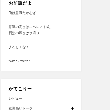
お前誰だよ
俺は意識たかむぎ
意識の高さはエベレスト級、
習熟の深さは水溜り
よろしくな！
twitch
/
twitter
かてごりー
レビュー
意識高いトーク