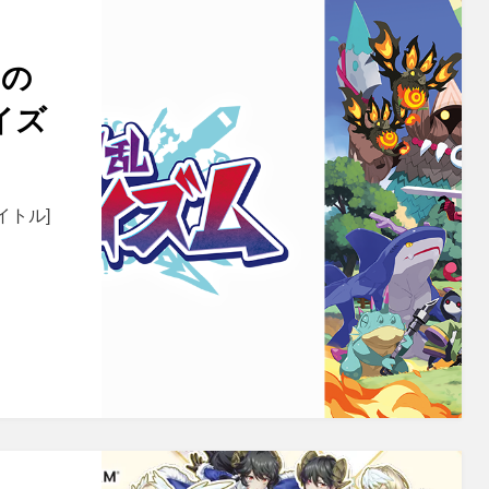
なの
イズ
イトル]