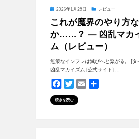
投
2026年1月28日
レビュー
稿
これが魔界のやり方
日:
か……？ ― 凶乱マカ
ム（レビュー）
投稿者
おわむぎ
無策なインフレは滅びへと繋がる。 [タ
凶乱マカイズム [公式サイト] …
F
T
E
共
a
wi
m
有
続きを読む
c
tt
ail
e
er
b
o