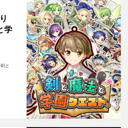
り
と学
ュ
 剣と