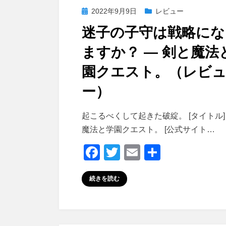
o
投
2022年9月9日
レビュー
k
稿
迷子の子守は戦略にな
日:
ますか？ ― 剣と魔法
園クエスト。（レビ
ー）
投稿者
おわむぎ
起こるべくして起きた破綻。 [タイトル]
魔法と学園クエスト。 [公式サイト…
F
T
E
共
a
wi
m
有
続きを読む
c
tt
ail
e
er
b