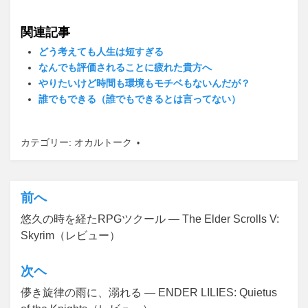
a
wi
m
有
c
tt
ail
関連記事
e
er
どう考えても人生は短すぎる
b
なんでも評価されることに疲れた貴方へ
やりたいけど時間も環境もモチベもないんだが？
o
誰でもできる（誰でもできるとは言ってない）
o
k
カテゴリー:
オカルトーク
前へ
投
悠久の時を経たRPGツクール ― The Elder Scrolls V:
稿
Skyrim（レビュー）
ナ
ビ
次ヘ
ゲ
儚き旋律の雨に、溺れる ― ENDER LILIES: Quietus