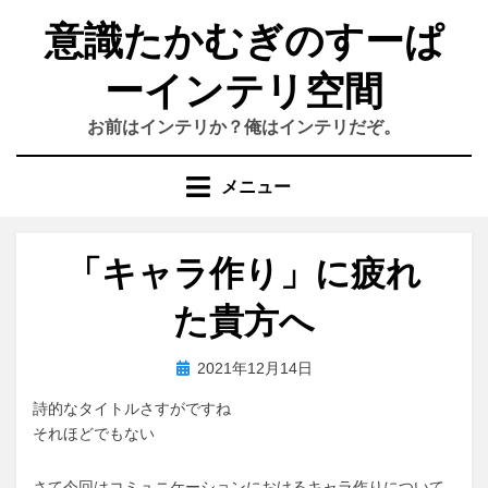
コ
意識たかむぎのすーぱ
ン
テ
ーインテリ空間
ン
ツ
お前はインテリか？俺はインテリだぞ。
へ
移
動
メニュー
す
る
「キャラ作り」に疲れ
た貴方へ
投
投稿者
2021年12月14日
おわむぎ
稿
詩的なタイトルさすがですね
日:
それほどでもない
さて今回はコミュニケーションにおけるキャラ作りについて