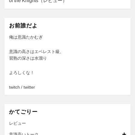
of the Knights（レビュー）
ー
シ
ョ
お前誰だよ
ン
俺は意識たかむぎ
意識の高さはエベレスト級、
習熟の深さは水溜り
よろしくな！
twitch
/
twitter
かてごりー
レビュー
意識高いトーク