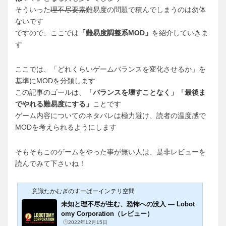
そういった
理不尽要素
難易度の問題で積んでしまうのは勿体
ないです
ですので、ここでは
「難易度調整系MOD」
を紹介していきま
す
ここでは、「どれくらいゲームバランスを変化させるか」を
基準にMODを分類します
この記事のゴールは、
「バランスを壊すことなく」「最後ま
でやれる難易度にする」
ことです
ゲーム内容についてのネタバレは極力避け、読者の温度感で
MODを考えられるようにします
そもそもこのゲームをやった事が無い人は、是非レビューを
読んでみて下さいね！
意識たかむぎのすーぱーインテリ空間
未知と理不尽が生む、恐怖への没入 ― Lobot
omy Corporation（レビュー）
2022年12月15日