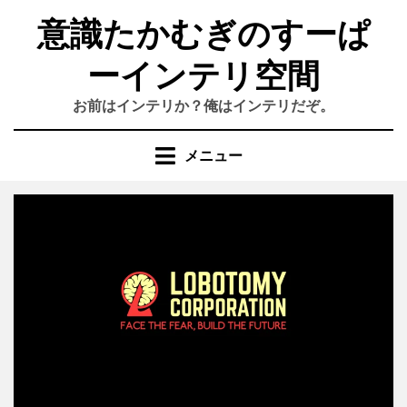
コ
意識たかむぎのすーぱ
ン
テ
ーインテリ空間
ン
ツ
お前はインテリか？俺はインテリだぞ。
へ
移
動
メニュー
す
る