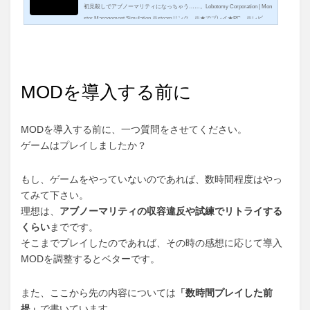
初見殺しでアブノーマリティになっちゃう……。Lobotomy Corporation | Mon
ster Management Simulation ※steamリンク ※★でプレイ★PC ※レビュ
ー時点37時間 / トゥルーエンド / 高速化・便利系使用 ※MODについては別
記事参照はじめに初見殺しとホラーたっぷりな理不...
MODを導入する前に
MODを導入する前に、一つ質問をさせてください。
ゲームはプレイしましたか？
もし、ゲームをやっていないのであれば、数時間程度はやっ
てみて下さい。
理想は、
アブノーマリティの収容違反や試練でリトライする
くらい
までです。
そこまでプレイしたのであれば、その時の感想に応じて導入
MODを調整するとベターです。
また、ここから先の内容については
「数時間プレイした前
提」
で書いています。