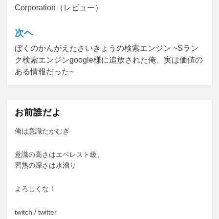
Corporation（レビュー）
ナ
ビ
次ヘ
ゲ
ぼくのかんがえたさいきょうの検索エンジン ~Sラン
ク検索エンジンgoogle様に追放された俺、実は価値の
ー
ある情報だった~
シ
ョ
ン
お前誰だよ
俺は意識たかむぎ
意識の高さはエベレスト級、
習熟の深さは水溜り
よろしくな！
twitch
/
twitter