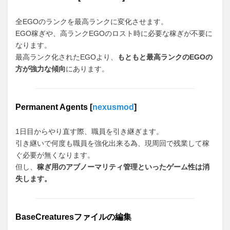
全EGOのランクを最高ランクに変化させます。
EGO稼ぎや、高ランクEGOのロスト時に必要な稼ぎが不要に
なります。
最高ランク化されたEGOより、
もともと最高ランクのEGOの
方が強力な傾向
にあります。
Permanent Agents [
nexusmod
]
1日目からやり直す際、職員を引き継ぎます。
引き継いで何度も職員を強化出来る為、現周回で残業して稼
ぐ必要が無くなります。
但し、
稼ぎ用のアブノーマリティ管理といったゲーム性は消
失します。
BaseCreaturesファイルの編集