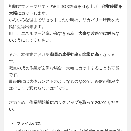
初期アブノーマリティのPE-BOX数値を引き上げ、
作業時間を
大幅にカット
します。
いろいろな理由でリセットしたい時の、リカバリー時間を大
幅に短縮出来ます。
但し、エネルギー効率が高すぎる為、
大事な攻略では触らな
いように
してください。
また、本作業における
職員の成長効率が非常に高く
なりま
す。
職員の成長作業が面倒な場合、大幅にカットすることも可能
です。
最終的には大体カンストのようなものなので、終盤の難易度
はそこまで変わらないはずです。
念のため、
作業開始前にバックアップを取っておいてくださ
い。
ファイルパス
~\LobotomyCorp\LobotomyCorp_Data\Managed\BaseMo