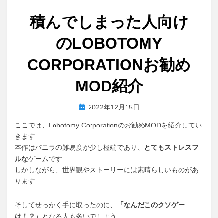
積んでしまった人向け
のLOBOTOMY
CORPORATIONお勧め
MOD紹介
投
投稿者
2022年12月15日
おわむぎ
稿
ここでは、Lobotomy Corporationのお勧めMODを紹介してい
日:
きます
本作はバニラの難易度が少し極端であり、
とてもストレスフ
ルな
ゲームです
しかしながら、世界観やストーリーには素晴らしいものがあ
ります
そしてせっかく手に取ったのに、
「なんだこのクソゲー
は！？」
となる人も多いでしょう