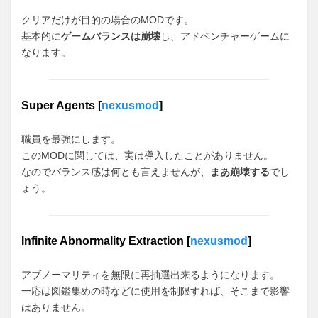
クリアだけが目的の場合のMODです。
基本的に
ゲームバランスは崩壊
し、アドベンチャーゲームに
なります。
Super Agents [
nexusmod
]
職員を最強にします。
このMODに関しては、実は導入したことがありません。
なのでバランス感は何とも言えませんが、
まあ崩壊する
でし
ょう。
Infinite Abnormality Extraction [
nexusmod
]
アブノーマリティを無限に再抽選出来るようになります。
一応は図鑑集めの時などに使用を制限すれば、そこまで影響
はありません。