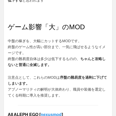
低下する
と思われます
ゲーム影響「大」のMOD
中盤の稼ぎを、大幅にカットするMODです。
終盤のゲーム性が高い部分まで、一気に飛ばせるようなイメ
ージです。
終盤の難易度自体は多少は低下するものの、
ちゃんと攻略し
ないと普通に全滅します。
注意点として、これらのMODは
序盤の難易度を過剰に下げて
しまいます。
アブノーマリティの解明が大体終わり、職員や装備を選定し
てくる時期に導入を推奨します。
All ALEPH EGO [
nexusmod
]