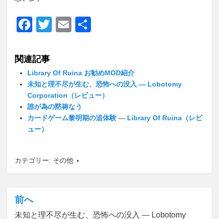
F
T
E
共
a
wi
m
有
c
tt
ail
関連記事
e
er
Library Of Ruina お勧めMOD紹介
b
未知と理不尽が生む、恐怖への没入 ― Lobotomy
Corporation（レビュー）
o
誰が為の黙祷なう
o
カードゲーム黎明期の追体験 ― Library Of Ruina（レビ
ュー）
k
カテゴリー:
その他
前へ
投
未知と理不尽が生む、恐怖への没入 ― Lobotomy
稿