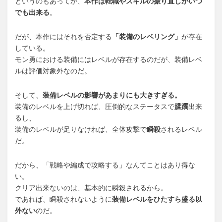
というのもあってか、
本作は転職やスキルの振り直しがいつ
でも出来る
。
だが、本作にはそれを否定する
「装備のレベリング」
が存在
している。
モン勇における装備にはレベルが存在するのだが、装備レベ
ルは評価対象外なのだ。
そして、
装備レベルの影響があまりにも大きすぎる。
装備のレベルを上げ切れば、圧倒的なステータスで
蹂躙
出来
るし、
装備のレベルが足りなければ、全体攻撃で
瞬殺
されるレベル
だ。
だから、「戦略や編成で攻略する」なんてことはあり得な
い。
クリア出来ないのは、基本的に瞬殺されるから。
であれば、瞬殺されないように
装備レベルをひたすら盛る以
外ない
のだ。