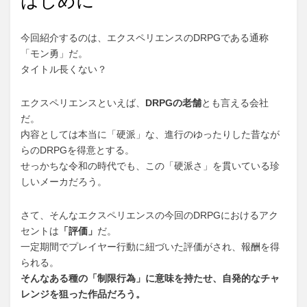
はじめに
今回紹介するのは、エクスペリエンスのDRPGである通称
「モン勇」だ。
タイトル長くない？
エクスペリエンスといえば、
DRPGの老舗
とも言える会社
だ。
内容としては本当に「硬派」な、進行のゆったりした昔なが
らのDRPGを得意とする。
せっかちな令和の時代でも、この「硬派さ」を貫いている珍
しいメーカだろう。
さて、そんなエクスペリエンスの今回のDRPGにおけるアク
セントは
「評価」
だ。
一定期間でプレイヤー行動に紐づいた評価がされ、報酬を得
られる。
そんなある種の「制限行為」に意味を持たせ、自発的なチャ
レンジを狙った作品だろう。