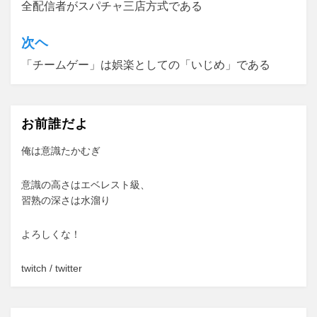
全配信者がスパチャ三店方式である
稿
ナ
次ヘ
ビ
「チームゲー」は娯楽としての「いじめ」である
ゲ
ー
お前誰だよ
シ
ョ
俺は意識たかむぎ
ン
意識の高さはエベレスト級、
習熟の深さは水溜り
よろしくな！
twitch
/
twitter