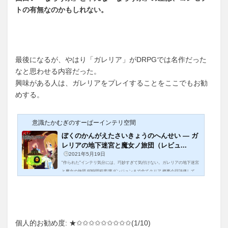
トの有無なのかもしれない。
最後になるが、やはり「ガレリア」がDRPGでは名作だった
なと思わせる内容だった。
興味がある人は、ガレリアをプレイすることをここでもお勧
めする。
意識たかむぎのすーぱーインテリ空間
ぼくのかんがえたさいきょうのへんせい ― ガ
レリアの地下迷宮と魔女ノ旅団（レビュ...
2021年5月19日
"作られた"インテリ気分には、巧妙すぎて気付けない。ガレリアの地下迷宮
と魔女の旅団 60時間程度/裏ダンジョンまで全てクリア 概要今回評価してい
くのは、またまた日本一ソフトウェアからの作品であり、まさに「全部盛り
のDRPG」という表現がぴった...
個人的お勧め度: ★✩✩✩✩✩✩✩✩✩(1/10)