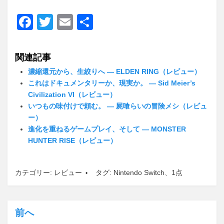
F
T
E
共
a
wi
m
有
c
tt
ail
関連記事
e
er
濃縮還元から、生絞りへ ― ELDEN RING（レビュー）
b
これはドキュメンタリーか、現実か。 ― Sid Meier’s
Civilization VI（レビュー）
o
いつもの味付けで頼む。 ― 屍喰らいの冒険メシ（レビュ
o
ー）
進化を重ねるゲームプレイ、そして ― MONSTER
k
HUNTER RISE（レビュー）
カテゴリー:
レビュー
タグ:
Nintendo Switch
、
1点
前へ
投