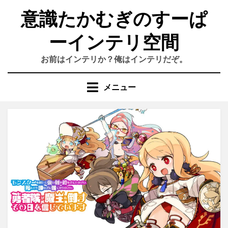
コ
意識たかむぎのすーぱ
ン
テ
ーインテリ空間
ン
ツ
お前はインテリか？俺はインテリだぞ。
へ
移
動
メニュー
す
る