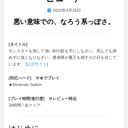
投
投稿者
2022年3月25日
おわむぎ
稿
悪い意味での、なろう系っぽさ。
日:
[タイトル]
モンスターを倒して強い剣や鎧を手にしなさい。死んでも諦
めずに強くなりなさい。勇者隊が魔王を倒すその日を信じて
います。
[
公式サイト
]
[対応ハード] ※★でプレイ
★Nintendo Switch
[プレイ時間/進行度] ※レビュー時点
20時間 / 全クリア