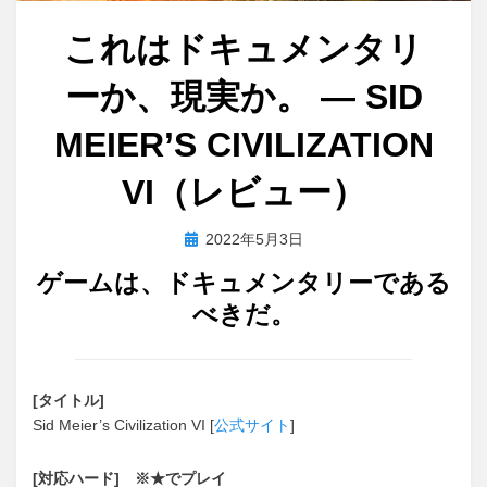
これはドキュメンタリ
ーか、現実か。 ― SID
MEIER’S CIVILIZATION
VI（レビュー）
投
投稿者
2022年5月3日
おわむぎ
稿
ゲームは、ドキュメンタリーである
日:
べきだ。
[タイトル]
Sid Meier’s Civilization VI [
公式サイト
]
[対応ハード] ※★でプレイ