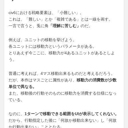
civ6における戦略要素は、「小難しい」。
これは、「難しい」とか「複雑である」とは一線を画す。
一言で言うと、兎に角
「理解に苦しむ」
のだ。
例えば、ユニットの移動を挙げよう。
各ユニットには移動力というパラメータがある。
とりあえず今ここに、移動力が4あるユニットがあるとしよ
う。
普通に考えれば、4マス移動出来るものだと考えるだろう。
だが、本作はマスごとに属性があり、
移動力の消費数が少数
単位で異なる。
また、移動後の行動そのものに移動力を消費する仕様になっ
ている。
なのに、
1ターンで移動できる範囲をUIが表示してくれない。
だから、行動指定した後に「何故か移動出来ない」し「何故
か行動出来ない」こととなる。