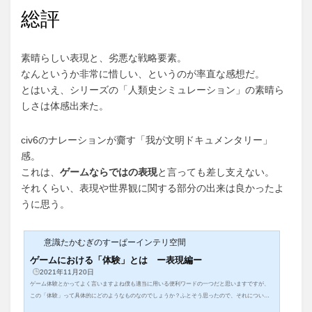
総評
素晴らしい表現と、劣悪な戦略要素。
なんというか非常に惜しい、というのが率直な感想だ。
とはいえ、シリーズの「人類史シミュレーション」の素晴ら
しさは体感出来た。
civ6のナレーションが齎す「我が文明ドキュメンタリー」
感。
これは、
ゲームならではの表現
と言っても差し支えない。
それくらい、表現や世界観に関する部分の出来は良かったよ
うに思う。
意識たかむぎのすーぱーインテリ空間
ゲームにおける「体験」とは ー表現編ー
2021年11月20日
ゲーム体験とかってよく言いますよね僕も適当に用いる便利ワードの一つだと思いますですが、
この「体験」って具体的にどのようなものなのでしょうか？ふとそう思ったので、それについて
少し深堀りしてみます今回はいつものように徐々に論を進めるというよりは、決め...