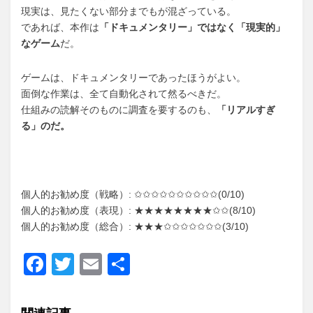
現実は、見たくない部分までもが混ざっている。
であれば、本作は
「ドキュメンタリー」ではなく「現実的」
なゲーム
だ。
ゲームは、ドキュメンタリーであったほうがよい。
面倒な作業は、全て自動化されて然るべきだ。
仕組みの読解そのものに調査を要するのも、
「リアルすぎ
る」
のだ。
個人的お勧め度（戦略）: ✩✩✩✩✩✩✩✩✩✩(0/10)
個人的お勧め度（表現）: ★★★★★★★★✩✩(8/10)
個人的お勧め度（総合）: ★★★✩✩✩✩✩✩✩(3/10)
F
T
E
共
a
wi
m
有
c
tt
ail