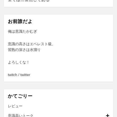
ゲ
ー
お前誰だよ
シ
ョ
俺は意識たかむぎ
ン
意識の高さはエベレスト級、
習熟の深さは水溜り
よろしくな！
twitch
/
twitter
かてごりー
レビュー
意識高いトーク