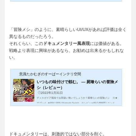
「冒険メシ」のように、素晴らしいUI/UXがあれば評価は全く
異なるものだったろう。
それくらい、この
ドキュメンタリー風表現
には価値がある。
戦略より表現に興味があるなら、お勧めは出来るかもしれな
い。
意識たかむぎのすーぱーインテリ空間
いつもの味付けで頼む。 ― 屍喰らいの冒険メ
シ（レビュー）
2022年1月31日
ディスガイア風味でお間違い無いでしょうか？屍喰らいの冒険メシ ※★
でプレイ ★PS4 / PS5 / Nintendo Switch ※レビュー時点45時間 / エンドコ
ンテンツクリア（EASY） ※ストーリーは30時間強はじめに今回紹介する
のは日本一ソフトウェアの最新作「屍喰らいの冒険...
ドキュメンタリーは、刺激的ではない部分を削ぐ。