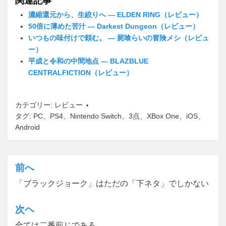
関連記事
e
er
濃縮還元から、生絞りへ ― ELDEN RING（レビュー）
b
50倍に薄めた苦汁 ― Darkest Dungeon（レビュー）
いつもの味付けで頼む。 ― 屍喰らいの冒険メシ（レビュ
o
ー）
o
平成と令和の中間地点 ― BLAZBLUE
CENTRALFICTION（レビュー）
k
カテゴリー:
レビュー
タグ:
PC
、
PS4
、
Nintendo Switch
、
3点
、
XBox One
、
iOS
、
Android
前へ
投
「ブラックジョーク」はただの「下ネタ」でしかない
稿
ナ
次ヘ
ビ
全ては二番煎じである