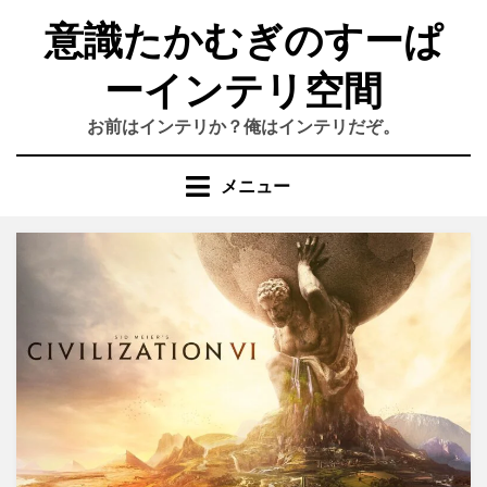
コ
意識たかむぎのすーぱ
ン
テ
ーインテリ空間
ン
ツ
お前はインテリか？俺はインテリだぞ。
へ
移
動
メニュー
す
る