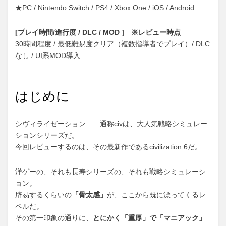
★PC / Nintendo Switch / PS4 / Xbox One / iOS / Android
[プレイ時間/進行度 / DLC / MOD ] ※レビュー時点
30時間程度 / 最低難易度クリア（複数指導者でプレイ）/ DLC
なし / UI系MOD導入
はじめに
シヴィライゼーション……通称civは、大人気戦略シミュレー
ションシリーズだ。
今回レビューするのは、その最新作であるcivilization 6だ。
洋ゲーの、それも長寿シリーズの、それも戦略シミュレーシ
ョン。
辟易するくらいの
「骨太感」
が、ここから既に漂ってくるレ
ベルだ。
その第一印象の通りに、
とにかく「重厚」で「マニアック」