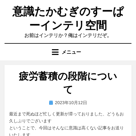
コ
意識たかむぎのすーぱ
ン
テ
ーインテリ空間
ン
ツ
お前はインテリか？俺はインテリだぞ。
へ
移
動
メニュー
す
る
疲労蓄積の段階につい
て
投
投稿者
2023年10月12日
おわむぎ
稿
最近まで死ぬほど忙しく更新が滞っておりました、どうもお
日:
久しぶりでございます
ということで、今回はそんなに意識は高くない記事をお送り
いたします