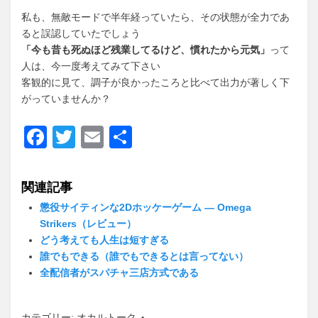
私も、無敵モードで半年経っていたら、その状態が全力であ
ると誤認していたでしょう
「今も昔も死ぬほど残業してるけど、慣れたから元気」
って
人は、今一度考えてみて下さい
客観的に見て、調子が良かったころと比べて出力が著しく下
がっていませんか？
F
T
E
共
a
wi
m
有
c
tt
ail
関連記事
e
er
懲役サイティンな2Dホッケーゲーム ― Omega
b
Strikers（レビュー）
どう考えても人生は短すぎる
o
誰でもできる（誰でもできるとは言ってない）
o
全配信者がスパチャ三店方式である
k
カテゴリー:
オカルトーク