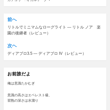
前へ
投
リトルでミニマムなローグライト ― リトル ノア 楽
稿
園の後継者（レビュー）
ナ
ビ
次ヘ
ゲ
ディアブロ3.5 ― ディアブロ IV（レビュー）
ー
シ
お前誰だよ
ョ
俺は意識たかむぎ
ン
意識の高さはエベレスト級、
習熟の深さは水溜り