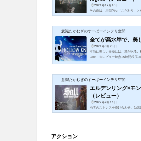
2021年12月16日
その雨は、圧倒的な「こだわり」という情報量そ
※★でプレイ ★PC / XBox One /
コンプはじめに今回紹介するのは、メ
意識たかむぎのすーぱーインテリ空間
全てが高水準で、美しい。
2021年3月28日
本当に美しい薔薇には、棘がある。Hollow K
One ※レビュー時点15時間程度
ヴァニア系である「Hollow Knig
意識たかむぎのすーぱーインテリ空間
エルデンリング×モンスター
（レビュー）
2022年9月14日
両者のストレスを掛け合わせ、効果は無限大！Salt and Sac
PS4 / PS5 ※レビュー時点15時間
y」の続編「salt and sacrific
アクション