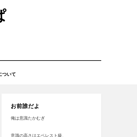
ぱ
について
お前誰だよ
俺は意識たかむぎ
意識の高さはエベレスト級、