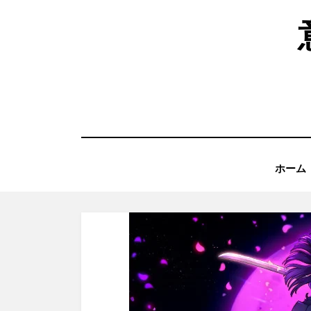
コ
ン
テ
ン
ツ
へ
移
動
す
ホーム
る