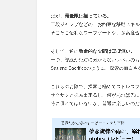
だが、
最低限は揃っている。
二段ジャンプなどの、お約束な移動スキル
そこそこ便利なワープゲートや、探索度合
そして、逆に
致命的な欠陥はほぼ無い。
一つ、導線が絶対に分からないレベルのも
Salt and Sacrificeのように、探索
これらのお陰で、探索は極めてストレスフ
サクサクと探索出来るし、何があれば先に
特に優れてはいないが、普通に楽しいのだ
意識たかむぎのすーぱーインテリ空間
儚き旋律の雨に、溺れる ― E
nights（レビュー）