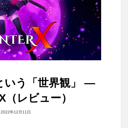
という「世界観」 ―
RX（レビュー）
投稿者
2022年12月11日
おわむぎ
: