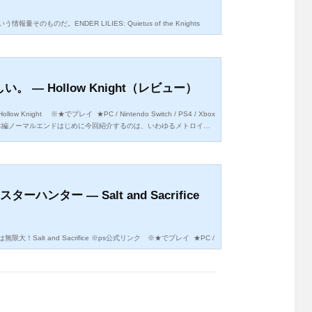
のものだ。ENDER LILIES: Quietus of the Knights
 Nintendo switch / PS4 ※レビュー時点20時間 / エンディング・手記
トロイドヴァニア系のアクショ...
 ― Hollow Knight（レビュー）
night ※★でプレイ ★PC / Nintendo Switch / PS4 / Xbox
/本編ノーマルエンドはじめに今回紹介するのは、いわゆるメトロイド
ht」だ。広大なエリアを、徐々に開...
ハンター ― Salt and Sacrifice
rifice ※ps公式リンク ※★でプレイ ★PC /
弱 / ストーリークリアはじめに今回紹介するのは「salt and sanctuar
e」だ。前作は、インディースタ...