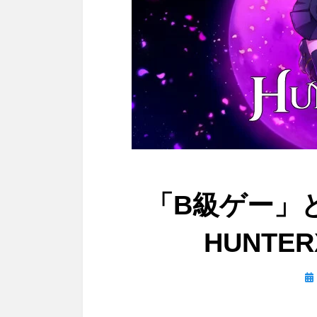
「B級ゲー」
HUNTE
投
稿
日